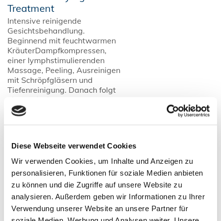
Treatment
Intensive reinigende
Gesichtsbehandlung.
Beginnend mit feuchtwarmen
KräuterDampfkompressen,
einer Iymphstimulierenden
Massage, Peeling, Ausreinigen
mit Schröpfgläsern und
Tiefenreinigung. Danach folgt
eine tonifizierende
Gesichtspackung, Peel Off
Maske und die hautspezifische
Abschlusspflege.
Diese Webseite verwendet Cookies
Cellular Recreation Face
79 €
Wir verwenden Cookies, um Inhalte und Anzeigen zu
Treatment
personalisieren, Funktionen für soziale Medien anbieten
Tiefenwirksame
zu können und die Zugriffe auf unsere Website zu
Schönheitspflege. Wunderbar
analysieren. Außerdem geben wir Informationen zu Ihrer
natürliche Wirkstoffpflege,
speziell abgestimmt auf Ihre
Verwendung unserer Website an unsere Partner für
Hautbedürfnisse mit Sofort-
soziale Medien, Werbung und Analysen weiter. Unsere