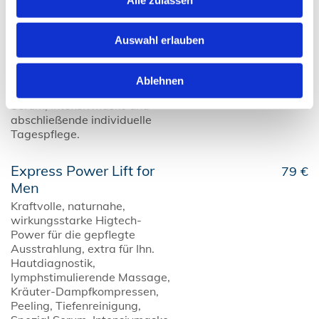
Hautbeaürfnissen.
Hautdiagnostik,
Augenbrauenfassonieren,
Auswahl erlauben
Ivmphstimulierende Massage,
Kräuter-Dampfkompressen,
Peeling, Tiefenreinigung mit
Ablehnen
Schröpfgläsern, Spezial-
Serum, Intensivmaske und
abschließende individuelle
Tagespflege.
Express Power Lift for
79 €
Men
Kraftvolle, naturnahe,
wirkungsstarke Higtech-
Power für die gepflegte
Ausstrahlung, extra für Ihn.
Hautdiagnostik,
Iymphstimulierende Massage,
Kräuter-Dampfkompressen,
Peeling, Tiefenreinigung,